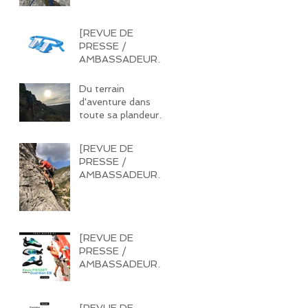
[REVUE DE
PRESSE /
AMBASSADEUR]
Tout savoir sur les
lunettes à prisme
Du terrain
d'aventure dans
toute sa plandeur !
Le pilier du puits -
Massif Sainte
[REVUE DE
Victoire
PRESSE /
AMBASSADEUR]
Nouveau sponsor :
MILLET. Retour sur
un équipement de
qualité.
[REVUE DE
PRESSE /
AMBASSADEUR]
Test de chausson
[REVUE DE