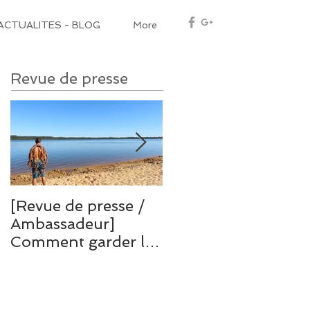
ACTUALITES - BLOG
More
Revue de presse
[Revue de presse /
[Revue de presse /
Ambassadeur]
Ambassadeur]
Comment garder la
Grande voie en
forme lorsqu'on
terrain d'aventure à
part en vacance ou
la Sainte Baume
lors d'