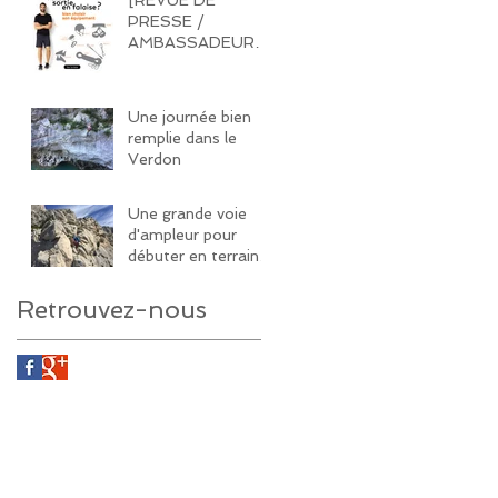
PRESSE /
AMBASSADEUR]
Quel équipement
acheter pour une
sortie en falaise ?
Une journée bien
remplie dans le
Verdon
Une grande voie
d'ampleur pour
débuter en terrain
d'aventure
Retrouvez-nous