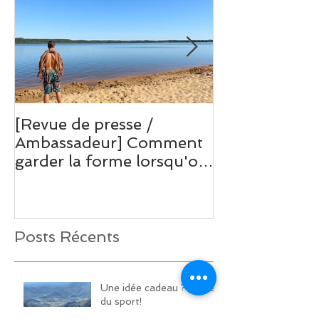
[Revue de presse /
[Revue de pre
Ambassadeur] Comment
Ambassadeur
garder la forme lorsqu'on
voie en terrai
part en vacance ou lors d'
à la Sainte B
Posts Récents
Une idée cadeau ? Offrez
du sport!