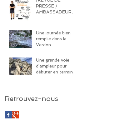
PRESSE /
AMBASSADEUR]
Quel équipement
acheter pour une
sortie en falaise ?
Une journée bien
remplie dans le
Verdon
Une grande voie
d'ampleur pour
débuter en terrain
d'aventure
Retrouvez-nous