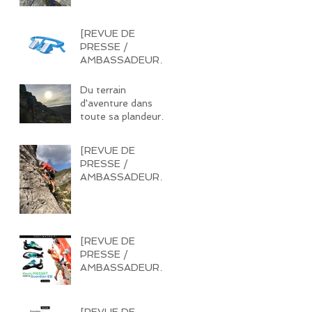
[REVUE DE
PRESSE /
AMBASSADEUR]
Tout savoir sur les
lunettes à prisme
Du terrain
d'aventure dans
toute sa plandeur !
Le pilier du puits -
Massif Sainte
[REVUE DE
Victoire
PRESSE /
AMBASSADEUR]
Nouveau sponsor :
MILLET. Retour sur
un équipement de
qualité.
[REVUE DE
PRESSE /
AMBASSADEUR]
Test de chausson
[REVUE DE