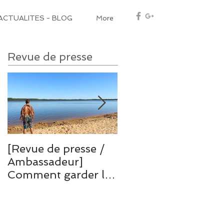
ACTUALITES - BLOG
More
Revue de presse
[Revue de presse /
[Revue de presse /
Ambassadeur]
Ambassadeur]
Comment garder la
Grande voie en
forme lorsqu'on
terrain d'aventure à
part en vacance ou
la Sainte Baume
lors d'